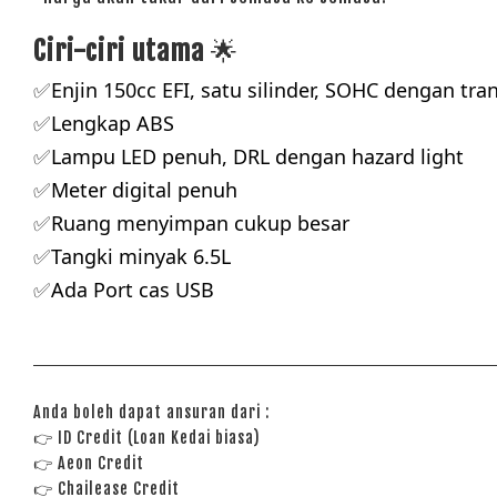
Ciri-ciri utama
🌟
Enjin 150cc EFI, satu silinder, SOHC dengan tra
✅
Lengkap ABS
✅
Lampu LED penuh, DRL dengan hazard light
✅
Meter digital penuh
✅
Ruang menyimpan cukup besar
✅
Tangki minyak 6.5L
✅
Ada Port cas USB
✅
Anda boleh dapat ansuran dari :
👉
ID Credit (Loan Kedai biasa)
👉
Aeon Credit
👉 Chailease Credit