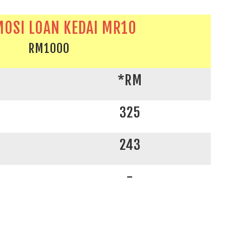
OSI LOAN KEDAI MR10
RM1000
*RM
325
243
-