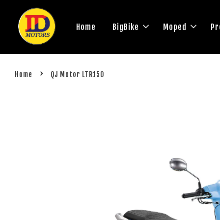
Home
BigBike
Moped
Pr
›
Home
QJ Motor LTR150