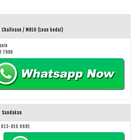
/ Chailease / MR10 (Loan kedai)
snie
2 7996
Sandakan
013-810 6681