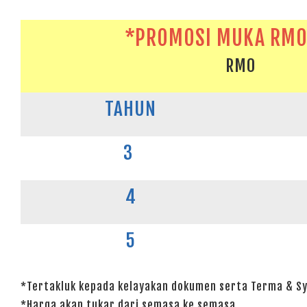
*PROMOSI MUKA RM0 
RM0
TAHUN
3
4
5
*Tertakluk kepada kelayakan dokumen serta Terma & Sy
*Harga akan tukar dari semasa ke semasa.