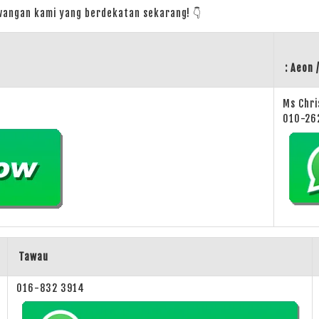
cawangan kami yang berdekatan sekarang!
👇
: Aeon 
Ms Chri
010-26
Tawau
016-832 3914