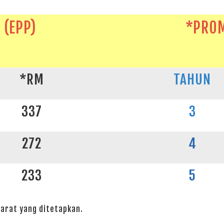
(EPP)
*PROM
*RM
TAHUN
337
3
272
4
233
5
arat yang ditetapkan.