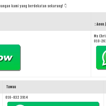
cawangan kami yang berdekatan sekarang!
👇
: Aeon 
Ms Chri
010-26
Tawau
016-832 3914