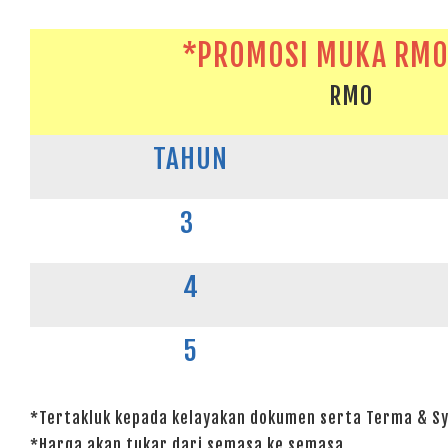
*PROMOSI MUKA RM0 
RM0
TAHUN
3
4
5
*Tertakluk kepada kelayakan dokumen serta Terma & Sy
*Harga akan tukar dari semasa ke semasa.