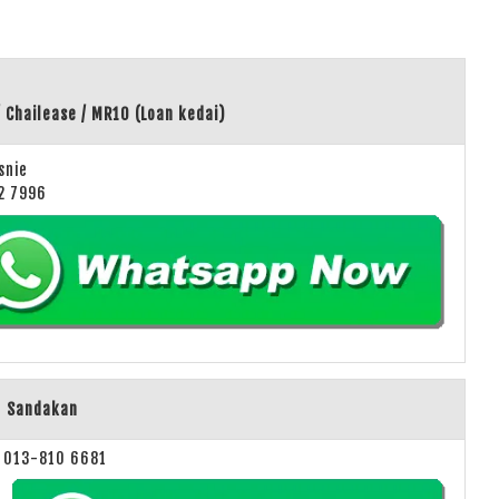
/ Chailease / MR10 (Loan kedai)
snie
2 7996
Sandakan
013-810 6681