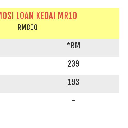
OSI LOAN KEDAI MR10
RM800
*RM
239
193
-