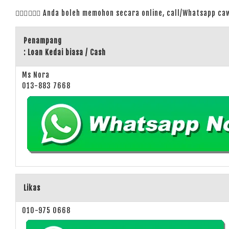
🙋🏻‍♀️
🙋🏻‍♂️ Anda boleh memohon secara online, call/Whatsapp 
Penampang
: Loan Kedai biasa / Cash
Ms Nora
013-883 7668
Likas
010-975 0668