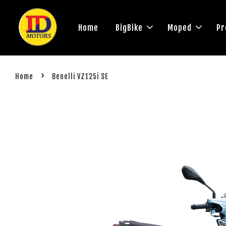
Home
BigBike
Moped
Pr
›
Home
Benelli VZ125i SE