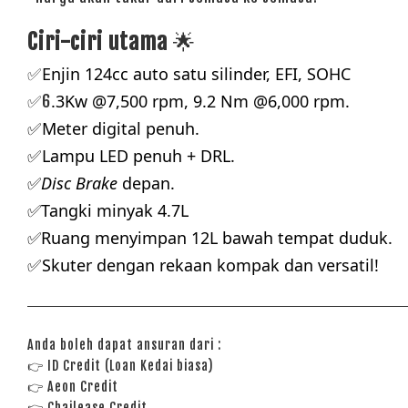
Ciri-ciri utama
🌟
Enjin 
124cc auto 
satu silinder, EFI, SOHC
✅
.3Kw @7,500 rpm, 9.2 Nm @6,000 rpm.
✅6
Meter digital penuh.
✅
Lampu LED penuh + DRL.
✅
✅
Disc Brake 
depan
.
✅Tangki minyak 4.7L
✅R
uang menyimpan 12L bawah tempat duduk.
Skuter dengan rekaan kompak dan versatil!
✅
Anda boleh dapat ansuran dari :
👉
ID Credit (Loan Kedai biasa)
👉
Aeon Credit
👉 Chailease Credit